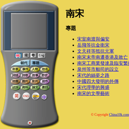
南宋
專題
宋室南渡與偏安
岳飛等抗金衛宋
文天祥等抵抗元軍
南宋末帝南遷香港及敗亡
南宋工商業發達及臨安繁
泉州等市舶司的設立
宋代的絲瓷之路
中國四大發明的外傳
宋代理學的興盛
南宋的文學藝術
© Copyright
China10k.com