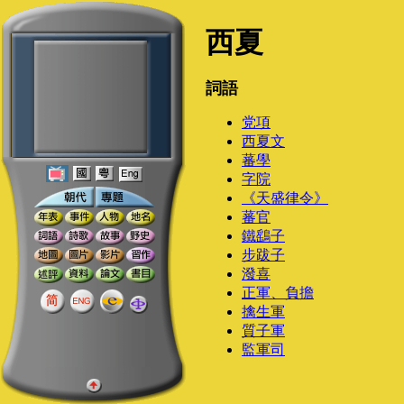
西夏
詞語
党項
西夏文
蕃學
字院
《天盛律令》
蕃官
鐵鷂子
步跋子
潑喜
正軍、負擔
擒生軍
質子軍
監軍司