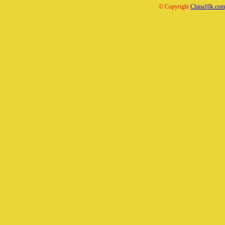
© Copyright
China10k.com