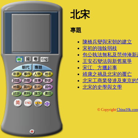
北宋
專題
陳橋兵變與宋朝的建立
宋初的強榦弱枝
包公執法無私及范仲淹新
王安石變法與新舊黨爭
宋江、方臘起事
靖康之禍及北宋的覆亡
北宋工商業發達及東京的
北宋的史學與文學
© Copyright
China10k.com