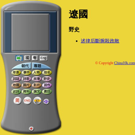
遼國
野史
述律后斷腕殺政敵
© Copyright
China10k.com