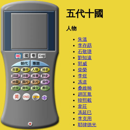
五代十國
人物
朱溫
李存勗
石敬瑭
劉知遠
郭威
柴榮
李煜
馮道
桑維翰
趙匡胤
韓熙載
韋莊
馮延巳
李克用
耶律德光