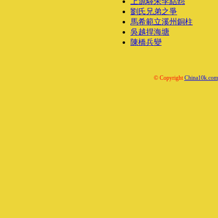
上源驛朱李結怨
劉氏兄弟之爭
馬希範立溪州銅柱
吳越捍海塘
陳橋兵變
© Copyright
China10k.com