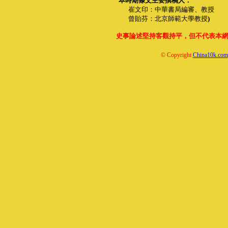
本時期條文主要撰稿人：
崔文印：中華書局編審、教授
曾貽芬：北京師範大學教授
)
史事論述堅持客觀持平，但不代表本
© Copyright
China10k.com