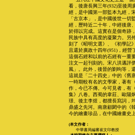
看，後唐長興三年(932)至後周廣
經，是中國第一部監本九經，
「古京本」，是中國後世一切
經，歷時近二十年，中經後唐
於得以完成。這實在是個奇跡
民族中具有高度的凝聚力。另
刻了《昭明文選》、《初學記
且還於廣政十四年(951)，經
這個石經和以前的石經有一重
注文一起刊刻的。宋八洪邁評價
風」。此外，後晉的劉昫等，
這就是「二十四史」中的《舊
一時期較有名的文學家，著有
作，今已不傳。今可見者，有
集》八卷。西蜀的韋莊、歐陽
璟、後主李煜，都擅長寫詞，
鼎盛之先河。南唐顧閎中的《
今的繪畫珍品，在中國繪畫史
(本文作者：
中華書局編審崔文印教授