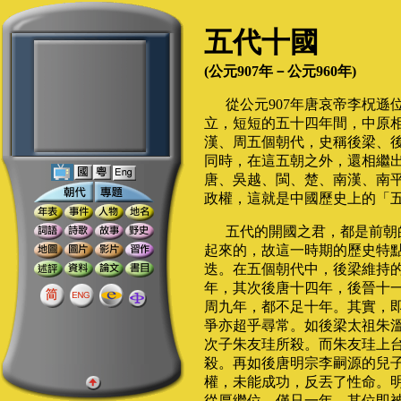
五代十國
(公元907年－公元960年)
從公元907年唐哀帝李柷遜
立，短短的五十四年間，中原
漢、周五個朝代，史稱後梁、
同時，在這五朝之外，還相繼
唐、吳越、閩、楚、南漢、南平
政權，這就是中國歷史上的「
五代的開國之君，都是前朝
起來的，故這一時期的歷史特
迭。在五個朝代中，後梁維持
年，其次後唐十四年，後晉十
周九年，都不足十年。其實，
爭亦超乎尋常。如後梁太祖朱
次子朱友珪所殺。而朱友珪上
殺。再如後唐明宗李嗣源的兒
權，未能成功，反丟了性命。
從厚繼位，僅只一年，其位即