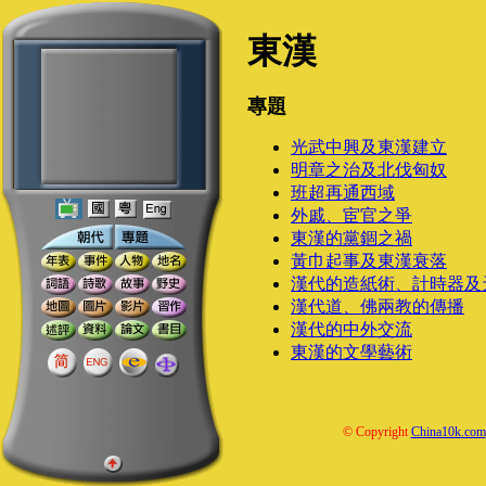
東漢
專題
光武中興及東漢建立
明章之治及北伐匈奴
班超再通西域
外戚、宦官之爭
東漢的黨錮之禍
黃巾起事及東漢衰落
漢代的造紙術、計時器及
漢代道、佛兩教的傳播
漢代的中外交流
東漢的文學藝術
© Copyright
China10k.com