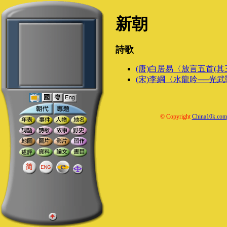
新朝
詩歌
(唐)白居易〈放言五首(其
(宋)李綱〈水龍吟──光
© Copyright
China10k.com