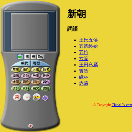
新朝
詞語
王氏五侯
五德終始
五均
六筦
王田私屬
寶貨
綠林
赤眉
© Copyright
China10k.com