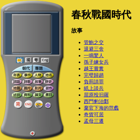
春秋戰國時代
故事
管鮑之交
退避三舍
一鳴驚人
孫子練女兵
越王嘗糞
完璧歸趙
負荊請罪
紙上談兵
屈原投汩羅
西門豹治鄴
棄官下海的范蠡
奇貨可居
孟母三遷