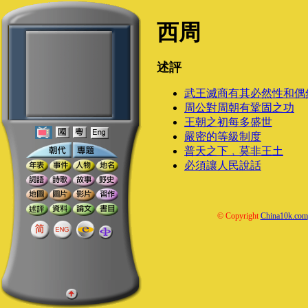
西周
述評
武王滅商有其必然性和偶
周公對周朝有鞏固之功
王朝之初每多盛世
嚴密的等級制度
普天之下﹐莫非王土
必須讓人民說話
© Copyright
China10k.com