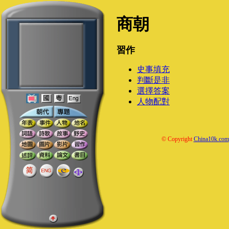
商朝
習作
史事填充
判斷是非
選擇答案
人物配對
© Copyright
China10k.com