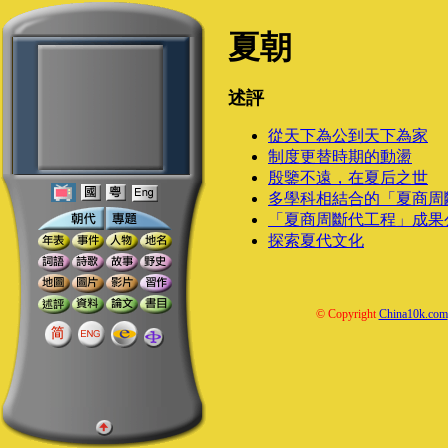
夏朝
述評
從天下為公到天下為家
制度更替時期的動盪
殷鑒不遠，在夏后之世
多學科相結合的「夏商周
「夏商周斷代工程」成果
探索夏代文化
© Copyright
China10k.com