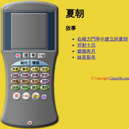
夏朝
故事
在權力鬥爭中建立的夏朝
羿射十日
嫦娥奔月
妹喜裂帛
© Copyright
China10k.com