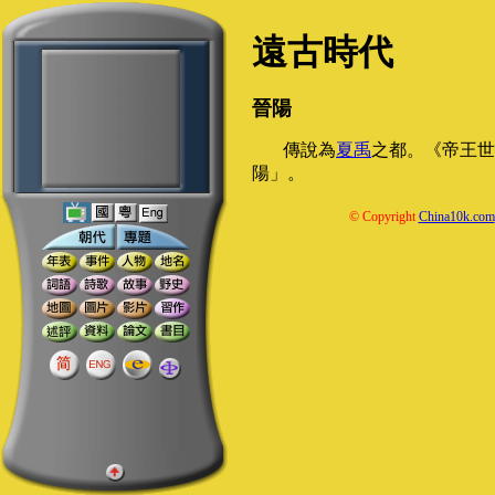
遠古時代
晉陽
傳說為
夏禹
之都。《帝王世
陽」。
© Copyright
China10k.com