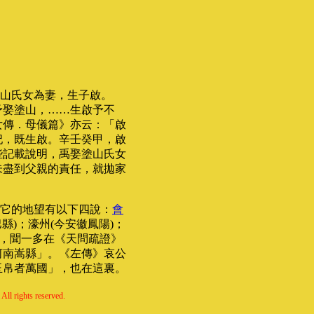
山氏女為妻，生子啟。
予娶塗山，……生啟予不
女傳．母儀篇》亦云：「啟
妃，既生啟。辛壬癸甲，啟
些記載說明，禹娶塗山氏女
未盡到父親的責任，就拋家
它的地望有以下四說：
會
巴縣)；濠州(今安徽鳳陽)；
過，聞一多在《天問疏證》
河南嵩縣」。《左傳》哀公
玉帛者萬國」，也在這裏。
All rights reserved.