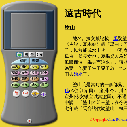
遠古時代
塗山
地名。據文獻記載，
禹
娶塗
《史記．夏本紀》載「禹曰：
子，以故能成水土功」。《列
母者，塗長女也，夏禹娶以為
呱呱而泣，禹去而治水」。這
為妻，他妻子生了兒子啟。他
而去
治水
了。
塗山氏是當時的一個部落。
稽
(今浙江紹興)；渝州(今四川
宣州(今安徽宣城當塗縣)。不
中說：「塗山本即三塗，在今
七年載「禹合諸侯於塗山，執
© Copyright
China10k.com