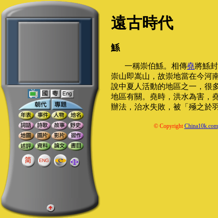
遠古時代
鯀
一稱崇伯鯀。相傳
堯
將鯀封
崇山即嵩山，故崇地當在今河
說中夏人活動的地區之一，很
地區有關。堯時，洪水為害，
辦法，治水失敗，被「殛之於
© Copyright
China10k.com