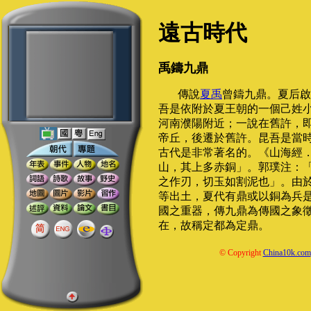
遠古時代
禹鑄九鼎
傳說
夏禹
曾鑄九鼎。夏后啟
吾是依附於夏王朝的一個己姓
河南濮陽附近；一說在舊許，
帝丘，後遷於舊許。昆吾是當
古代是非常著名的。《山海經
山，其上多赤銅」。郭璞注：
之作刃，切玉如割泥也」。由
等出土，夏代有鼎或以銅為兵
國之重器，傳九鼎為傳國之象
在，故稱定都為定鼎。
© Copyright
China10k.com