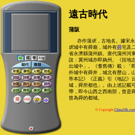
遠古時代
蒲阪
亦作蒲
，古地名。據宋永
城中有舜廟，城外有
舜
宅及
省永濟縣蒲州鎮。唐代蒲州河
說：冀州城亦即媯州。《括地
出城中」。《耆舊傳》載：「
外城中有舜井，城北有歷山，
帝本記》《正義》引《地記》
城，舜所都也」。由上述記載可
帶，即今山西之西南部，曾是
曾為舜的都城。
© Copyright
China10k.com