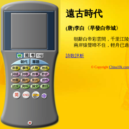
遠古時代
(唐)李白〈早發白帝城〉
朝辭白帝彩雲間，千里江陵
兩岸猿聲啼不住，輕舟已過
詩歌評析
© Copyright
China10k.com