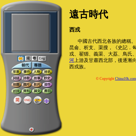
遠古時代
西戎
中國古代西北各族的總稱。
昆侖、析支、渠搜，《史記．
戎、翟獂、義渠、大荔、鳥氏
河
上游及甘肅西北部，後逐漸
西戎族。
© Copyright
China10k.com