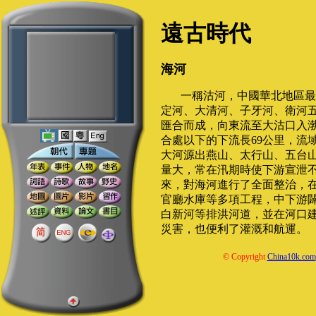
遠古時代
海河
一稱沽河，中國華北地區最
定河、大清河、子牙河、衛河
匯合而成，向東流至大沽口入渤海
合處以下的下流長69公里，流域
大河源出燕山、太行山、五台
量大，常在汛期時使下游宣泄
來，對海河進行了全面整治，
官廳水庫等多項工程，中下游
白新河等排洪河道，並在河口
災害，也便利了灌溉和航運。
© Copyright
China10k.com