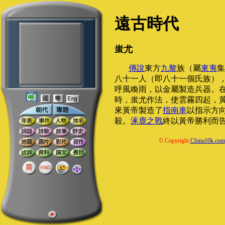
遠古時代
蚩尤
傳說
東方
九黎
族（屬
東夷
集
八十一人（即八十一個氏族）
呼風喚雨，以金屬製造兵器。
時，蚩尤作法，使雲霧四起，
來黃帝製造了
指南車
以指示方
殺。
涿鹿之戰
終以黃帝勝利而
© Copyright
China10k.com