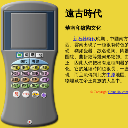
遠古時代
華南印紋陶文化
新石器時代
晚期，中國南方
西、雲南出現了一種很有特色
硬，猶如瓷器，故名硬陶。陶
圈紋、曲折紋等幾何形紋飾。
泛，因此人們把出有這種陶器
化。它的延續時間也很長，一
現，而且流傳到北方
中原
地區
物埋藏在帝王貴族的大墓中。
© Copyright
China10k.com