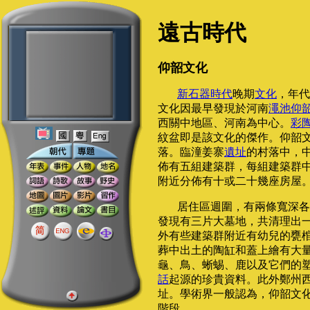
遠古時代
仰韶文化
新石器時代
晚期
文化
，年代
文化因最早發現於河南
澠池仰
西關中地區、河南為中心。
彩
紋盆即是該文化的傑作。仰韶
落。臨潼姜寨
遺址
的村落中，
佈有五組建築群，每組建築群
附近分佈有十或二十幾座房屋
居住區週圍，有兩條寬深各
發現有三片大墓地，共清理出
外有些建築群附近有幼兒的甕
葬中出土的陶缸和蓋上繪有大
龜、鳥、蜥蜴、鹿以及它們的
話
起源的珍貴資料。此外鄭州
址。學術界一般認為，仰韶文
階段。