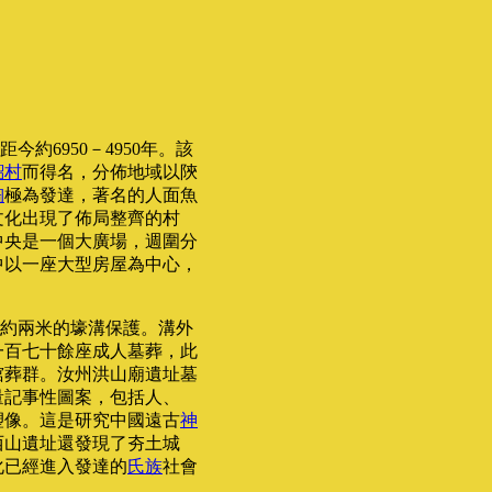
距今約6950－4950年。該
韶村
而得名，分佈地域以陝
陶
極為發達，著名的人面魚
文化出現了佈局整齊的村
中央是一個大廣場，週圍分
中以一座大型房屋為中心，
。
約兩米的壕溝保護。溝外
一百七十餘座成人墓葬，此
棺葬群。汝州洪山廟遺址墓
量記事性圖案，包括人、
塑像。這是研究中國遠古
神
西山遺址還發現了夯土城
化已經進入發達的
氏族
社會