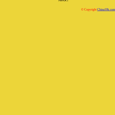
© Copyright
China10k.com