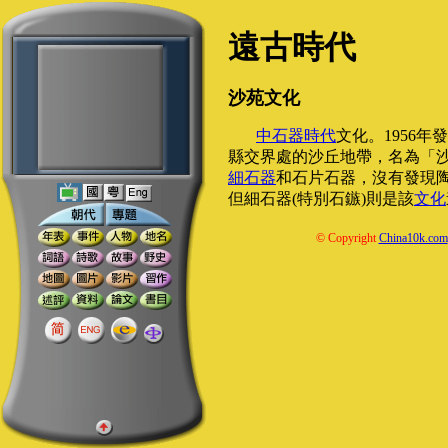
遠古時代
沙苑文化
中石器時代
文化。1956
縣交界處的沙丘地帶，名為「
細石器
和石片石器，沒有發現
但細石器(特別石鏃)則是該
文化
© Copyright
China10k.com