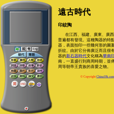
遠古時代
印紋陶
在江西、福建、廣東、廣西
普遍都有發現。這種陶器的特
器，表面拍印一些幾何形的圖
折紋。由於它分佈廣泛而且很
器的
新石器時代
文化稱為
華南
南，一直盛行到商周時期，並
周等朝帝王貴族的喜愛之物。
© Copyright
China10k.com