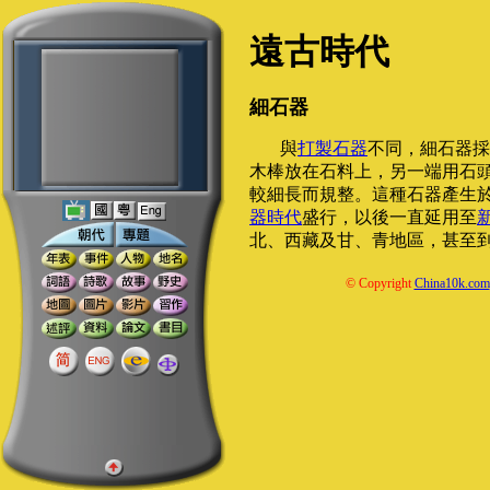
遠古時代
細石器
與
打製石器
不同，細石器採
木棒放在石料上，另一端用石
較細長而規整。這種石器產生
器時代
盛行，以後一直延用至
北、西藏及甘、青地區，甚至
© Copyright
China10k.com