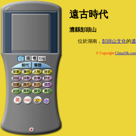
遠古時代
澧縣彭頭山
位於湖南，
彭頭山文化
的
遺
© Copyright
China10k.com