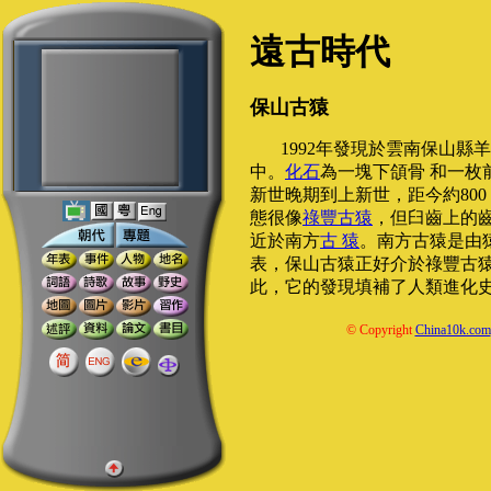
遠古時代
保山古猿
1992年發現於雲南保山縣
中。
化石
為一塊下頜骨 和一枚
新世晚期到上新世，距今約800
態很像
祿豐古猿
，但臼齒上的
近於南方
古 猿
。南方古猿是由
表，保山古猿正好介於祿豐古猿
此，它的發現填補了人類進化
© Copyright
China10k.com