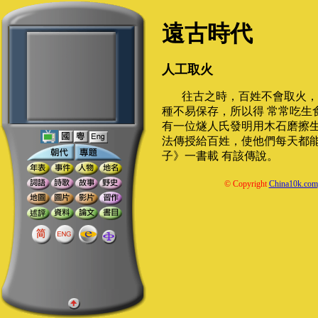
遠古時代
人工取火
往古之時，百姓不會取火，
種不易保存，所以得 常常吃生
有一位燧人氏發明用木石磨擦生
法傳授給百姓，使他們每天都
子》一書載 有該傳說。
© Copyright
China10k.com