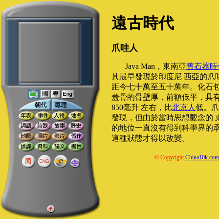
遠古時代
爪哇人
Java Man，東南亞
舊石器時
其最早發現於印度尼 西亞的爪
距今七十萬至五十萬年。化石包
蓋骨的骨壁厚，前額低平，具
850毫升 左右，比
北京人
低。爪
發現，但由於當時思想觀念的 
的地位一直沒有得到科學界的
這種狀態才得以改變。
© Copyright
China10k.com