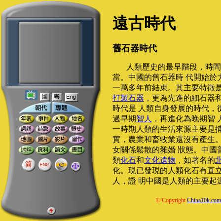
遠古時代
舊石器時代
人類歷史的最早階段，時間
當。中國的舊石器時 代開始於大
一萬多年前結束。其主要特徵是
打製石器
，更為先進的細石器
時代是 人類自身發展的時代，
過早期
智人
，再進化為晚期智 
一時期人類的生活來源主要是捕
實，農業和畜牧業還沒有產生
女關係鬆散的雜婚 狀態。中國
類
化石
和
文化
遺物
，如著名的
化。現已發現的人類化石有直
人，證 明中國是人類的主要起
© Copyright
China10k.com