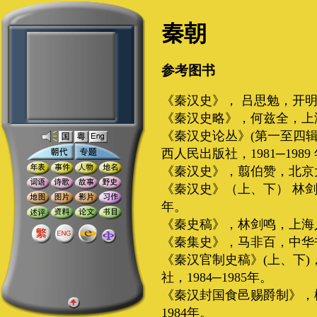
秦朝
参考图书
《秦汉史》， 吕思勉，开明
《秦汉史略》，何兹全，上海
《秦汉史论丛》(第一至四
西人民出版社，1981─1989
《秦汉史》，翦伯赞，北京大
《秦汉史》（上、下） 林剑
年。
《秦史稿》，林剑鸣，上海人
《秦集史》，马非百，中华书
《秦汉官制史稿》(上、下
社，1984─1985年。
《秦汉封国食邑赐爵制》，
1984年。