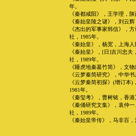
年。
《秦都咸阳》，王学理，陕西
《秦始皇陵之谜》，刘云辉，
《杰出的军事家韩信》，方
社，1985年。
《秦始皇》，杨宽，上海人民
《秦始皇》，[日]吉川忠
社，1989年。
《睡虎地秦墓竹简》，文物出
《云梦秦简研究》，中华书局
《云梦秦简初探》(增订本
1981年。
《秦玺考》，曹树铭，香港万
《秦俑研究文集》，袁仲一
社，1989年。
《秦始皇帝传》，马非百，江