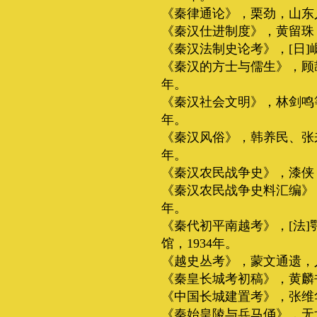
《秦律通论》，栗劲，山东人
《秦汉仕进制度》，黄留珠，
《秦汉法制史论考》，[日]
《秦汉的方士与儒生》，顾颉
年。
《秦汉社会文明》，林剑鸣等
年。
《秦汉风俗》，韩养民、张来
年。
《秦汉农民战争史》，漆侠，
《秦汉农民战争史料汇编》，
年。
《秦代初平南越考》，[法
馆，1934年。
《越史丛考》，蒙文通遗，人
《秦皇长城考初稿》，黄麟书
《中国长城建置考》，张维华
《秦始皇陵与兵马俑》，无戈