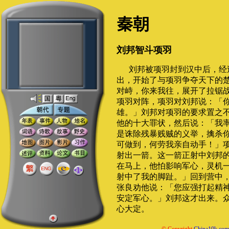
秦朝
刘邦智斗项羽
刘邦被项羽封到汉中后，经
出，开始了与项羽争夺天下的
对峙，你来我往，展开了拉锯
项羽对阵，项羽对刘邦说：「
雄。」刘邦对项羽的要求置之
他的十大罪状，然后说：「我
是诛除残暴贱贼的义举，擒杀
可做到，何劳我亲自动手！」
射出一箭。这一箭正射中刘邦
在马上，他怕影响军心，灵机
射中了我的脚趾。」回到营中
张良劝他说：「您应强打起精
安定军心。」刘邦这才出来。
心大定。