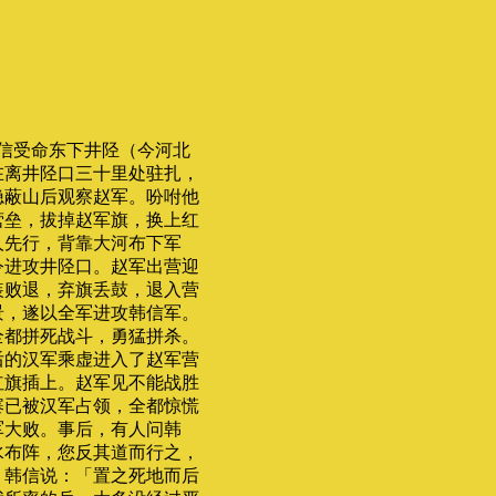
信受命东下井陉（今河北
在离井陉口三十里处驻扎，
隐蔽山后观察赵军。吩咐他
营垒，拔掉赵军旗，换上红
人先行，背靠大河布下军
令进攻井陉口。赵军出营迎
装败退，弃旗丢鼓，退入营
景，遂以全军进攻韩信军。
全都拼死战斗，勇猛拼杀。
后的汉军乘虚进入了赵军营
军红旗插上。赵军见不能战胜
寨已被汉军占领，全都惊慌
军大败。事后，有人问韩
水布阵，您反其道而行之，
」韩信说：「置之死地而后