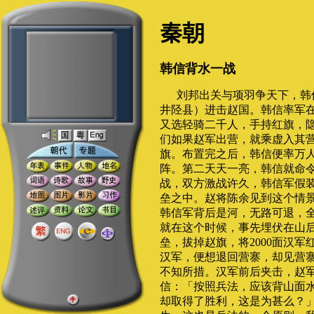
秦朝
韩信背水一战
刘邦出关与项羽争天下，韩
井陉县）进击赵国。韩信率军
又选轻骑二千人，手持红旗，
们如果赵军出营，就乘虚入其
旗。布置完之后，韩信便率万
阵。第二天天一亮，韩信就命
战，双方激战许久，韩信军假
垒之中。赵将陈余见到这个情
韩信军背后是河，无路可退，
就在这个时候，事先埋伏在山
垒，拔掉赵旗，将2000面汉
汉军，便想退回营寨，却见营
不知所措。汉军前后夹击，赵
信：「按照兵法，应该背山面
却取得了胜利，这是为甚么？