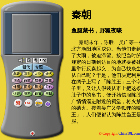
秦朝
鱼腹藏书，野狐夜嚎
秦朝末年，陈胜、吴广等一
北方渔阳地区戍边。当他们走
了大雨，被迫滞留。按照当时
规定的日期到达目的地就要被
里举行反秦起义，为自己找条
从自己呢？于是，他们决定利
在绸子上写了「陈胜王」三个
子里，又让人假装从市上把这
肚子中的帛书，便开始信服陈
广悄悄溜进附近的祠堂，将火
的磷火。接着吴广又学狐狸的
王」，人们便都认为陈胜当王
服。
© Copyright
China10k.com