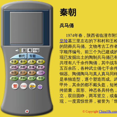
秦朝
兵马俑
1974年春，陕西省临潼市
皇陵
墓三里左右的下和村和王
的陪葬兵马俑。文物考古工作
字顺序编号。前三个为已建成
现已发掘出土的陶制兵马俑已
共埋有八千余件陶俑，其中战
五百余匹，各种武士俑七千余
铜器。陶俑陶马与真人真马同
是单独造型，逐个塑造而成。
甲外，其余的都不戴头盔，短
挎箭囊，面形、神态各具特色
立，双目圆睁，两耳竖立，或
现，一度震惊世界，被誉为「
© Copyright
China10k.com