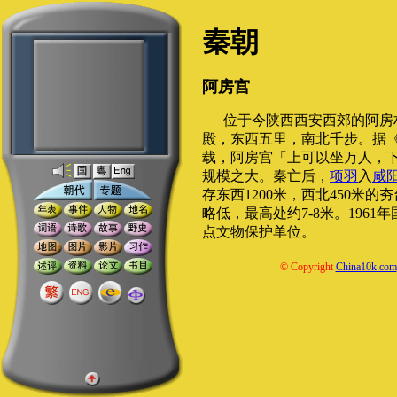
秦朝
阿房宫
位于今陕西西安西郊的阿房
殿，东西五里，南北千步。据《
载，阿房宫「上可以坐万人，
规模之大。秦亡后，
项羽
入
咸
存东西1200米，西北450米
略低，最高处约7-8米。196
点文物保护单位。
© Copyright
China10k.com