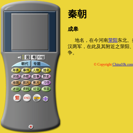
秦朝
成皋
地名，在今河南
荥阳
东北。
汉两军，在此及其附近之荥阳
争。
© Copyright
China10k.com