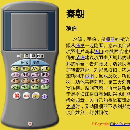
秦朝
项伯
名缠，字伯，是
项羽
的叔父
跟从
张良
一起隐匿。秦末项伯
项羽屯兵新丰
鸿门
(今陕西临潼
得知
范增
建议项羽击灭刘邦的
邦的军营，告知张良，劝张良
并转告刘邦。刘邦见项伯，约
望项羽来
咸阳
，岂敢反叛。项
羽，劝他善待刘邦。第二天刘
宴招待。席间范增一再示意项
于是令项庄借口舞剑助兴以剌
拔剑起舞，以自己的身体蔽障
之战
时，又劝阻项羽不杀刘邦
项伯姓刘，封射阳侯。
© Copyright
China10k.com