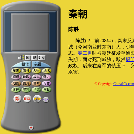
秦朝
陈胜
陈胜(？─前208年)，秦
城（今河南登封东南）人，少
志。
秦二世
时被朝廷征发至渔
失期，面对死刑威胁，毅然
揭
政权。后来在秦军的镇压下，
杀害。
© Copyright
China10k.com