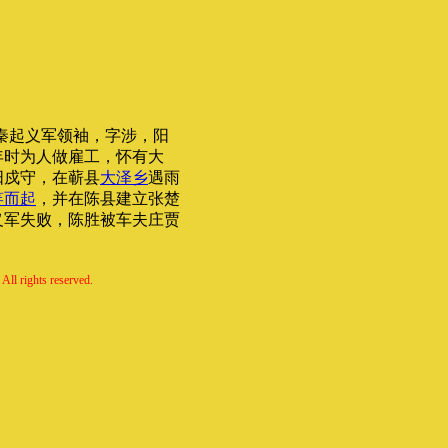
末反秦起义军领袖，字涉，阳
年时为人做雇工，怀有大
阳戍守，在蕲县
大泽乡
遇雨
竿而起
，并在陈县建立张楚
义军失败，陈胜被车夫庄贾
All rights reserved.