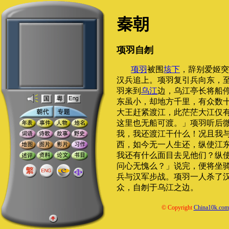
秦朝
项羽自刎
项羽
被围
垓下
，辞别爱姬突
汉兵追上。项羽复引兵向东，
羽来到
乌江
边，乌江亭长将船
东虽小，却地方千里，有众数
大王赶紧渡江，此茫茫大江仅
这里也无船可渡。」项羽听后
我，我还渡江干什么！况且我
西，如今无一人生还，纵使江
我还有什么面目去见他们？纵
问心无愧么？」说完，便将坐
兵与汉军步战。项羽一人杀了
众，自刎于乌江之边。
© Copyright
China10k.com