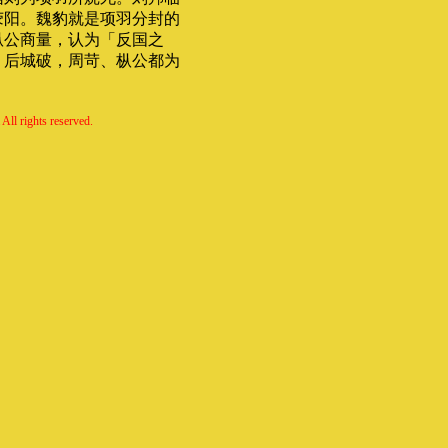
荥阳。魏豹就是项羽分封的
枞公商量，认为「反国之
。后城破，周苛、枞公都为
All rights reserved.