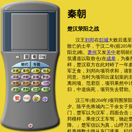
秦朝
楚汉荥阳之战
汉王
刘邦
在
彭城
大败后逃至
散亡的士卒，于汉二年(前205
阳北)南。
萧何
又发
关中
老弱前
筑通道以取敖仓(在
成皋
，为秦
样，楚汉双方在此对峙了一年
军乏食，刘邦向项羽求和，请
同意。当时为项羽出谋划策的
离间项、范君臣，项羽果然中
归，中道病死，项羽失去臂助
汉三年(前204年)项羽围
夕。陈平先将城内二千余女子
门，楚军以为汉军，四面合击
邦模样，乘坐汉王车驾，驰赴
降。」楚军信以为真，山呼万
机率领数十骑从东门逃遁，纪