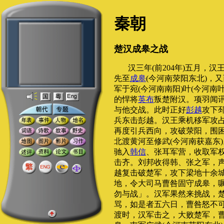
秦朝
楚汉成皋之战
汉三年(前204年)五月，汉
先至
成皋
(今河南荥阳东北)，
军于宛(今河南南阳)叶(今河南
的悍将
英布
叛楚附汉。项羽闻
与他交战。此时正好
彭越
攻下
兵东击彭越。汉王乘机移军攻
再度引兵西向，攻破荥阳，围
北渡黄河至修武(今河南获嘉东
驰入
韩信
、张耳军营，收取军
击齐。刘邦收得韩、张之军，
越复击破楚军，攻下梁地十余
地，令大司马曹咎固守成皋，
勿与战」。汉军果然来挑战，
骂，如是者五六日，曹咎怒不
渡时，汉军击之，大败楚军，