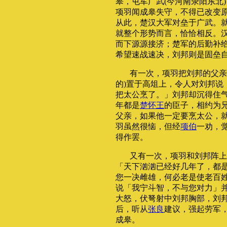
皋，屯军广武(今河南荥阳东北
项羽闻成皋失守，不得已改变
从此，楚汉大军对垒于广武。
就整个形势而言，恰恰相反。
而下源源接济；楚军的后勤补
希望速战速决，刘邦则是固垒
有一次，项羽把刘邦的父亲
的)置于高俎上，令人对刘邦说
把太公烹了。」刘邦却沉得住
年都是
楚怀王
的臣子，相约为
父亲，如果他一定要烹太公，就
羽虽然很恼，但经
项伯
一劝，
得作罢。
又有一次，项羽和刘邦阵上
「天下汹汹已经好几年了，都
您一决雌雄，何必老是使老百姓
说「我宁斗智，不与您对力」
大怒，伏弩射中刘邦胸部，刘
后，听从
张良
建议，强起劳军
成皋。