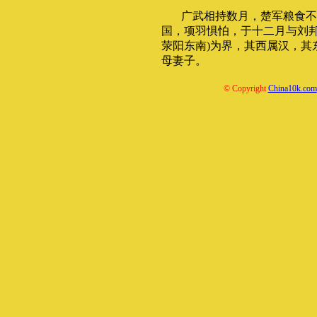
广武相持数月，楚军粮食不
国，项羽惧怕，于十二月与刘邦
荥阳东南)为界，其西属汉，其
母妻子。
© Copyright
China10k.com