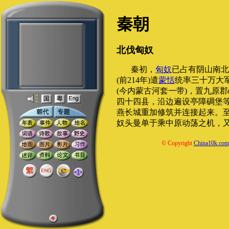
秦朝
北伐匈奴
秦初，
匈奴
已占有阴山南北
(前214年)遣
蒙恬
统率三十万大
(今内蒙古河套一带)，置九原郡
四十四县，沿边遍设亭障碉堡
燕长城重加修筑并连接起来。
奴头曼单于乘中原动荡之机，
© Copyright
China10k.com