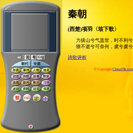
秦朝
(西楚)项羽〈垓下歌〉
力拔山兮气盖世，时不利兮
骓不逝兮可奈何，虞兮虞兮
诗歌评析
© Copyright
China10k.com