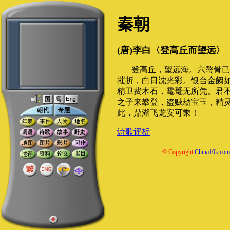
秦朝
(唐)李白〈登高丘而望远〉
登高丘，望远海。六螯骨已
摧折，白日沈光彩。银台金阙
精卫费木石，鼋鼍无所凭。君
之子来攀登，盗贼劫宝玉，精
此，鼎湖飞龙安可乘！
诗歌评析
© Copyright
China10k.com