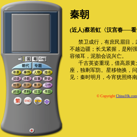
秦朝
(近人)蔡若虹〈汉宫春──
禁卫成行，有庶民眉目，
不越边疆；长戈紧握，是刚
容倾耳，泥胎会说兴亡。
千古英姿重现，借高原黄
座，独剩军防。星移物换，
见：秦时明月，今宵犹照终
© Copyright
China10k.com